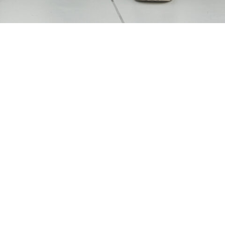
Werde Teil unseres Teams
HelloPflege bietet Ihnen eine fantastische
Gelegenheit, Teil eines engagierten Teams zu
werden. Bei uns stehen Menschlichkeit und
Professionalität an erster Stelle. Wir bieten flexible
Arbeitszeiten, eine wettbewerbsfähige Vergütung
und kontinuierliche Fortbildungsmöglichkeiten. Wenn
Sie eine Leidenschaft für die Pflege haben und einen
positiven Unterschied im Leben anderer machen
wollen, dann bewerben Sie sich jetzt bei HelloPflege.
Wir freuen uns darauf, Sie kennenzulernen!